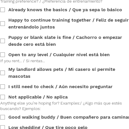
Training preference? / ¿Preferencia de entrenamiento?
Already knows the basics / Que ya sepa lo básico
Happy to continue training together / Feliz de seguir
entrenándolo juntos
Puppy or blank slate is fine / Cachorro o empezar
desde cero está bien
Open to any level / Cualquier nivel está bien
If you rent... / Si rentas...
My landlord allows pets / Mi casero sí permite
mascotas
I still need to check / Aún necesito preguntar
Not applicable / No aplica
Anything else you’re hoping for? Examples:/ ¿Algo más que estés
buscando? Ejemplos:
Good walking buddy / Buen compañero para camina
Low shedding / Que tire poco pelo